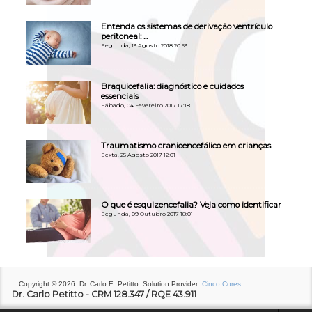
Entenda os sistemas de derivação ventrículo
peritoneal: ...
Segunda, 13 Agosto 2018 20:53
Braquicefalia: diagnóstico e cuidados
essenciais
Sábado, 04 Fevereiro 2017 17:18
Traumatismo cranioencefálico em crianças
Sexta, 25 Agosto 2017 12:01
O que é esquizencefalia? Veja como identificar
Segunda, 09 Outubro 2017 18:01
Copyright © 2026. Dr. Carlo E. Petitto. Solution Provider:
Cinco Cores
Dr. Carlo Petitto - CRM 128.347 / RQE 43.911